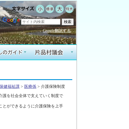
Google翻訳する
+
+
保健福祉課
>
医療係
> 介護保険制度
介護を社会全体で支えていく制度で
ことができるように介護保険を上手