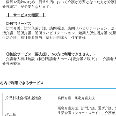
病気や高齢のため、日常生活において介護が必要となった方が介護
介護認定」が必要となります。
【 サービスの種類 】
◎居宅サービス
訪問介護、訪問入浴介護、訪問看護、訪問リハビリテーション、居
活介護、通所介護、通所リハビリテーション、短期入所生活介護､短
生活介護、福祉用具貸与、福祉用具購入、住宅改修
◎施設サービス（要支援1、2の方は利用できません。）
介護老人福祉施設（特別養護老人ホーム[要介護３以上]）、介護老
介護医療院
村内で利用できるサービス
片品村社会福祉協議会
訪問介護、居宅介護支援
居宅介護支援、訪問介護、通所介護、
生活介護（ショートステイ）、介護老
桜花苑