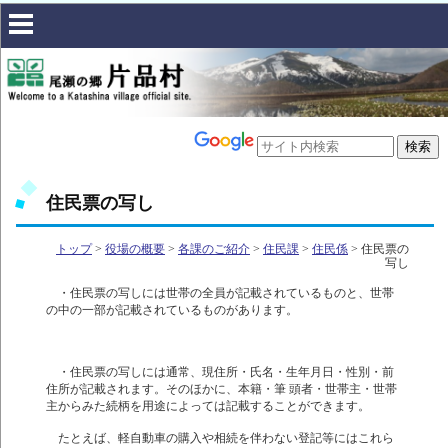
住民票の写し
トップ
>
役場の概要
>
各課のご紹介
>
住民課
>
住民係
> 住民票の
写し
・住民票の写しには世帯の全員が記載されているものと、世帯
の中の一部が記載されているものがあります。
・住民票の写しには通常、現住所・氏名・生年月日・性別・前
住所が記載されます。そのほかに、本籍・筆 頭者・世帯主・世帯
主からみた続柄を用途によっては記載することができます。
たとえば、軽自動車の購入や相続を伴わない登記等にはこれら