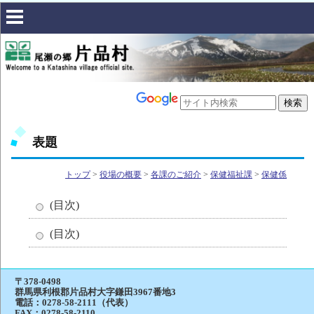
表題
トップ
>
役場の概要
>
各課のご紹介
>
保健福祉課
>
保健係
(目次)
(目次)
〒378-0498
群馬県利根郡片品村大字鎌田3967番地3
電話：
0278-58-2111（代表）
FAX：0278-58-2110