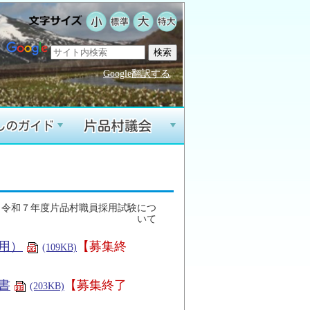
Google翻訳する
+
+
 令和７年度片品村職員採用試験につ
いて
用）
【募集終
(109KB)
書
【募集終了
(203KB)