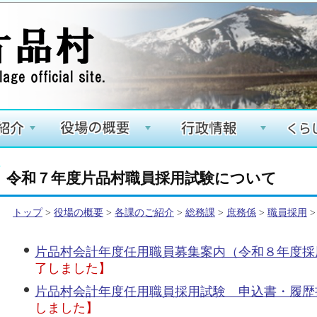
+
+
+
令和７年度片品村職員採用試験について
トップ
>
役場の概要
>
各課のご紹介
>
総務課
>
庶務係
>
職員採用
>
片品村会計年度任用職員募集案内（令和８年度採
了しました】
片品村会計年度任用職員採用試験 申込書・履歴
しました】