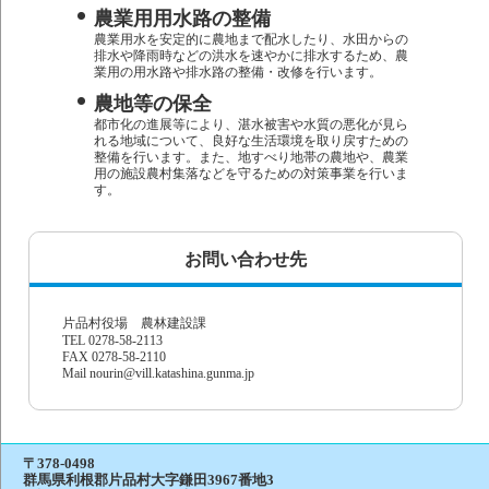
農業用用水路の整備
農業用水を安定的に農地まで配水したり、水田からの
排水や降雨時などの洪水を速やかに排水するため、農
業用の用水路や排水路の整備・改修を行います。
農地等の保全
都市化の進展等により、湛水被害や水質の悪化が見ら
れる地域について、良好な生活環境を取り戻すための
整備を行います。また、地すべり地帯の農地や、農業
用の施設農村集落などを守るための対策事業を行いま
す。
お問い合わせ先
片品村役場 農林建設課
TEL 0278-58-2113
FAX 0278-58-2110
Mail nourin@vill.katashina.gunma.jp
〒378-0498
群馬県利根郡片品村大字鎌田3967番地3