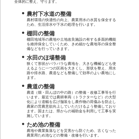
全体的に整え、守ります。
農村下水道の整備
農村環境の快適性の向上、農業用水の水質を保全する
ため、生活排水や下水の処理を行います。
棚田の整備
棚田地域等の農地や土地改良施設の有する多面的機能
を維持保全していくため、きめ細かな農地等の保全整
備などを行っていきます。
水田のほ場整備
狭くて形状がバラバラな農地を、大きな機械なども使
えるように一つの区画を大きくし、形状を整え、用水
路や排水路、農道なども整備して効率のよい農地にし
ます。
農道の整備
農道（畑・田んぼの中の路）の整備・改修工事等を行
います。最近では農耕車両（トラクターなど）の大型
化により道幅を広げ舗装をし農作物の荷傷みを防止し
農家の営農意欲向上していただけるよう整備しており
ます。国または、県からの補助金を利用して工事を実
施しています。
ため池の整備
農地や農業集落などを災害から防ぐため、古くなった
農業用ため池などの整備・改修を行います。