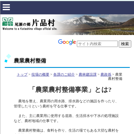
農業農村整備
トップ
>
役場の概要
>
各課のご紹介
>
農林建設課
>
農政係
> 農業
農村整備
「農業農村整備事業」とは?
農地を整え、農業用の用水路、排水路などの施設を作ったり、
管理したりという農村を守る仕事です。
また、主に農業用に使用する道路、生活排水や下水の処理施設
など、農村地域の仕事です。
農業農村整備は、食料を作り、生活の場でもある大切な農村を