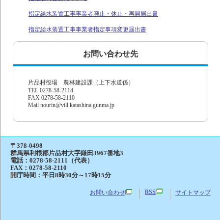
指定給水装置工事事業者廃止・休止・再開届出書
指定給水装置工事事業者指定事項変更届出書
お問い合わせ先
片品村役場 農林建設課（上下水道係）
TEL 0278-58-2114
FAX 0278-58-2110
Mail nourin@vill.katashina.gunma.jp
〒378-0498
群馬県利根郡片品村大字鎌田3967番地3
電話：
0278-58-2111（代表）
FAX：0278-58-2110
開庁時間：平日8時30分～17時15分
RSS
お問い合わせ
サイトマップ