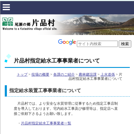
片品村指定給水工事事業者について
トップ
>
役場の概要
>
各課のご紹介
>
農林建設課
>
上水道係
> 片
品村指定給水工事事業者について
指定給水装置工事事業者について
片品村では、より安全な水質管理に従事するため指定工事店制
度を導入しております。宅内給水工事及び修理等は、指定店へ直
接ご依頼下さるようお願い致します。
・
片品村指定給水工事事業者一覧