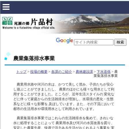
農業集落排水事業
トップ
>
役場の概要
>
各課のご紹介
>
農林建設課
>
下水道係
> 農
業集落排水事業
農業用水路や河川の水は、かつて美しく澄み、子供たちが安心
し遊ぶことができましたし、 農業のほかにも様々な用水として利
用することができました。ところが、近年生活スタイルの 変化な
どに伴って家庭からの生活雑排水が増加し、水環境の悪化・生態
系などに様々な影響を 及ぼしています。また、その下流において
都市の生活用水や環境用水として利用されています。
農業集落排水事業ではこれらの生活雑排水を集めて、きれいな
水に処理することによって 農業用水及び河川の水質改善を図り、
安定した農業生産、快適で活力ある生活がおくれるよう事業を 実