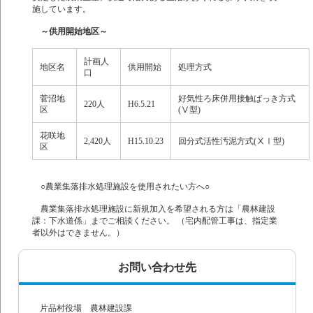
施しています。
～供用開始地区～
計画人
地区名
供用開始
処理方式
口
菅沼地
好気性ろ床併用接触ばっき方式
220人
H6.5.21
区
(Ⅴ型)
花咲地
2,420人
H15.10.23
回分式活性汚泥方式(ⅩⅠ型)
区
○農業集落排水処理施設を使用されたい方へ○
農業集落排水処理施設に新規加入を希望される方は「農林建設
課：下水道係」までご相談ください。 （宅内配管工事は、指定業
者以外はできません。）
お問い合わせ先
片品村役場 農林建設課