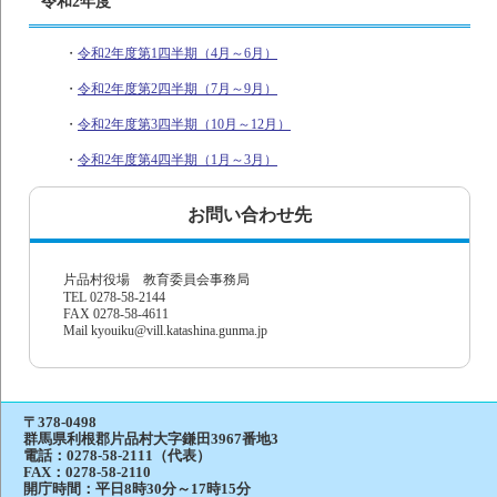
令和2年度
・
令和2年度第1四半期（4月～6月）
・
令和2年度第2四半期（7月～9月）
・
令和2年度第3四半期（10月～12月）
・
令和2年度第4四半期（1月～3月）
お問い合わせ先
片品村役場 教育委員会事務局
TEL 0278-58-2144
FAX 0278-58-4611
Mail kyouiku@vill.katashina.gunma.jp
〒378-0498
群馬県利根郡片品村大字鎌田3967番地3
電話：
0278-58-2111（代表）
FAX：0278-58-2110
開庁時間：平日8時30分～17時15分