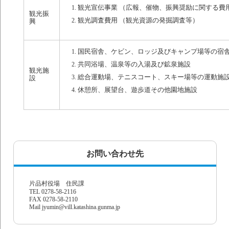
観光宣伝事業 （広報、催物、振興奨励に関する費
観光振
観光調査費用 （観光資源の発掘調査等）
興
国民宿舎、ケビン、ロッジ及びキャンプ場等の宿
共同浴場、温泉等の入湯及び鉱泉施設
観光施
総合運動場、テニスコート、スキー場等の運動施
設
休憩所、展望台、遊歩道その他園地施設
お問い合わせ先
片品村役場 住民課
TEL 0278-58-2116
FAX 0278-58-2110
Mail jyumin@vill.katashina.gunma.jp