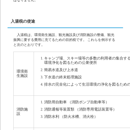
入湯税の使途
入湯税は、環境衛生施設、観光施設及び消防施設の整備、観光
振興に要する費用に充てるための目的税です。 これらを例示する
と次のとおりです。
キャンプ場、スキー場等の多数の利用者の集合す
環境浄化を図るための公衆便所
簡易水道及び上水道
環境衛
生施設
下水道の終末処理施設
排水の完全化によって生活環境の浄化を図るため
消防用自動車 （消防ポンプ自動車等）
消防施
消防通報等装置類 （消防専用電話装置等）
設
消防水利 （防火水槽、消火栓）