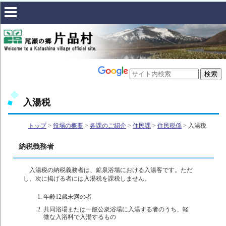
入湯税
トップ
>
役場の概要
>
各課のご紹介
>
住民課
>
住民税係
> 入湯税
納税義務者
入湯税の納税義務者は、鉱泉浴場における入湯客です。ただ
し、次に掲げる者には入湯税を課税しません。
年齢12歳未満の者
共同浴場または一般公衆浴場に入湯する者のうち、軽
微な入浴料で入湯するもの