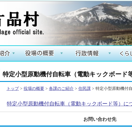
+
+
+
特定小型原動機付自転車（電動キックボード
トップ
>
役場の概要
>
各課のご紹介
>
住民課
> 特定小型原動機付
特定小型原動機付自転車（電動キックボード等）に
お問い合わせ先