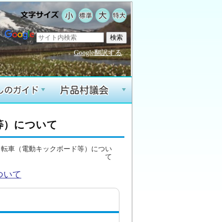
Google翻訳する
+
+
等）について
自転車（電動キックボード等）につい
て
ついて