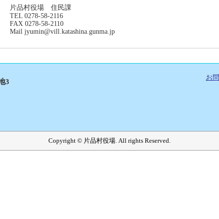
片品村役場 住民課
TEL 0278-58-2116
FAX 0278-58-2110
Mail jyumin@vill.katashina.gunma.jp
お
地3
Copyright © 片品村役場. All rights Reserved.