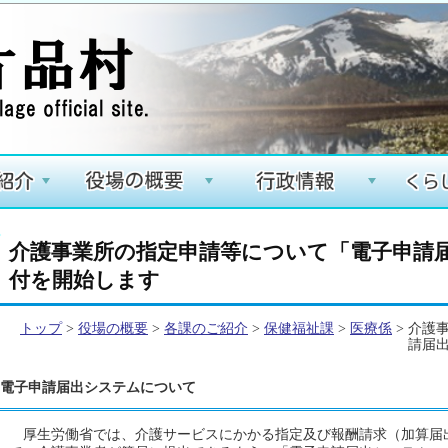
+
+
+
介護事業所の指定申請等について「電子申請
付を開始します
トップ
>
役場の概要
>
各課のご紹介
>
保健福祉課
>
医療係
> 介護
請届
電子申請届出システムについて
厚生労働省では、介護サービスにかかる指定及び報酬請求（加算届