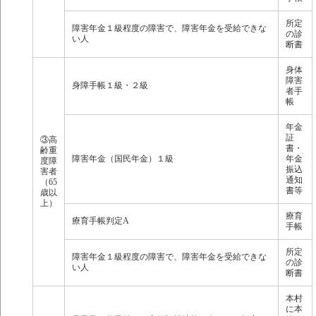
所定
障害年金１級程度の障害で、障害年金を受給できな
の診
い人
断書
身体
障害
身障手帳１級・２級
者手
帳
年金
証
③高
書・
齢重
障害年金（国民年金）１級
年金
度障
振込
害者
通知
（65
書等
歳以
上）
療育
療育手帳判定A
手帳
所定
障害年金１級程度の障害で、障害年金を受給できな
の診
い人
断書
本村
に本