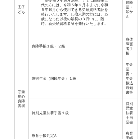
※令和５年10月以降、すでに高校生世
保険
代の方には、令和５年９月末までに令和
①子
証・
５年10月から使用できる受給資格者証を
ども
印か
発行いたします。15歳未満の方には、15
ん
歳になった以後の最初の３月中に、随
時、新受給資格者証を発行いたします。
身体
障害
身障手帳１級・２級
者手
帳
年金
証
書・
障害年金（国民年金）１級
年金
振込
通知
②重
書等
度心
身障
特別
害者
児童
特別児童扶養手当１級
扶養
手当
証書
療育
療育手帳判定A
手帳