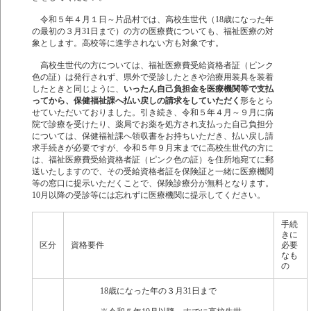
令和５年４月１日～片品村では、高校生世代（18歳になった年
の最初の３月31日まで）の方の医療費についても、福祉医療の対
象とします。高校等に進学されない方も対象です。
高校生世代の方については、福祉医療費受給資格者証（ピンク
色の証）は発行されず、県外で受診したときや治療用装具を装着
したときと同じように、
いったん自己負担金を医療機関等で支払
ってから、保健福祉課へ払い戻しの請求をしていただく
形をとら
せていただいておりました。引き続き、令和５年４月～９月に病
院で診療を受けたり、薬局でお薬を処方され支払った自己負担分
については、保健福祉課へ領収書をお持ちいただき、払い戻し請
求手続きが必要ですが、令和５年９月末までに高校生世代の方に
は、福祉医療費受給資格者証（ピンク色の証）を住所地宛てに郵
送いたしますので、その受給資格者証を保険証と一緒に医療機関
等の窓口に提示いただくことで、保険診療分が無料となります。
10月以降の受診等には忘れずに医療機関に提示してください。
手続
きに
区分
資格要件
必要
なも
の
18歳になった年の３月31日まで