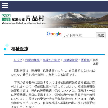
福祉医療
トップ
>
役場の概要
>
各課のご紹介
>
保健福祉課
>
医療係
> 福祉
医療
福祉医療は、医療費（保険診療）のうち、自己負担しなければ
ならない費用を村が負担し、無料になる制度です。
下表の資格要件に該当する人には福祉医療費受給資格者証が交
付されますので、保健福祉課へ申請してください。福祉医療費受
給資格者証は、県内の医療機関で受診したときは、保険証と一緒
に医療機関の窓口に提示すると、保険診療分の自己負担金が無料
になります。県外での受診や治療用装具の装着したときは、自己
負担金を支払ってから、保健福祉課へ基準額の払い戻し請求手続
きをしてください。