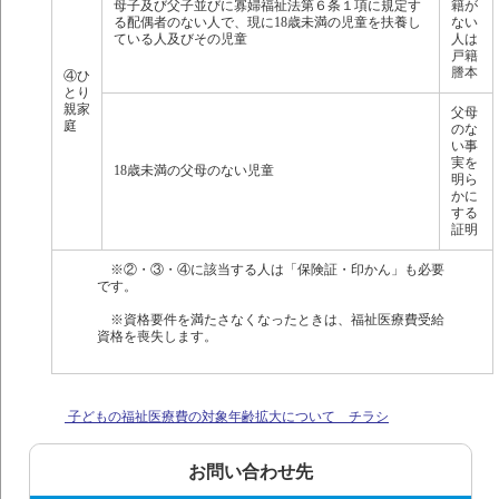
母子及び父子並びに寡婦福祉法第６条１項に規定す
籍が
る配偶者のない人で、現に18歳未満の児童を扶養し
ない
ている人及びその児童
人は
戸籍
謄本
④ひ
とり
親家
父母
庭
のな
い事
実を
18歳未満の父母のない児童
明ら
かに
する
証明
※②・③・④に該当する人は「保険証・印かん」も必要
です。
※資格要件を満たさなくなったときは、福祉医療費受給
資格を喪失します。
子どもの福祉医療費の対象年齢拡大について チラシ
お問い合わせ先