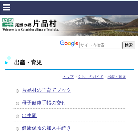
出産・育児
トップ
>
くらしのガイド
>
出産・育児
片品村の子育てブック
母子健康手帳の交付
出生届
健康保険の加入手続き