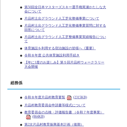
第50回全日本マスターズスキー選手権尾瀬かたしな大
会について
片品村土出グラウンド人工芝化整備事業について
片品村土出グラウンド人工芝化整備事業質問に対する
回答について
片品村土出グラウンド人工芝整備事業実績報告につい
て
体育施設を利用する宿泊施設の皆様へ《重要》
令和８年度 公共体育施設利用手続き
【年に1度のお楽しみ】第５回片品村ウォークラリー
大会開催
総務係
令和８年度片品村教育要覧
(2315KB)
片品村教育委員会申請書等様式について
教育委員会の点検・評価報告書 （令和７年度事業）
(864KB)
第2次片品村教育振興基本計画（後期）