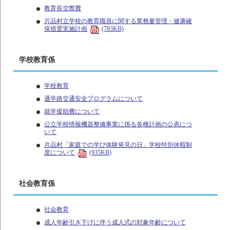
教育長交際費
片品村立学校の教育職員に関する業務量管理・健康確
保措置実施計画
(783KB)
学校教育係
学校教育
通学路交通安全プログラムについて
就学援助費について
公立学校情報機器整備事業に係る各種計画の公表につ
いて
片品村「家庭での学び体験発見の日」学校特別休暇制
度について
(935KB)
社会教育係
社会教育
成人年齢引き下げに伴う成人式の対象年齢について