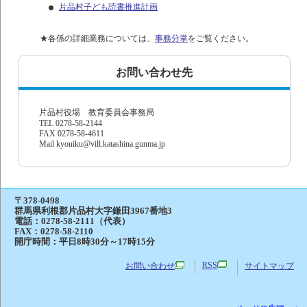
片品村子ども読書推進計画
★各係の詳細業務については、
事務分掌
をご覧ください。
お問い合わせ先
片品村役場 教育委員会事務局
TEL 0278-58-2144
FAX 0278-58-4611
Mail kyouiku@vill.katashina.gunma.jp
〒378-0498
群馬県利根郡片品村大字鎌田3967番地3
電話：
0278-58-2111（代表）
FAX：0278-58-2110
開庁時間：平日8時30分～17時15分
RSS
お問い合わせ
サイトマップ