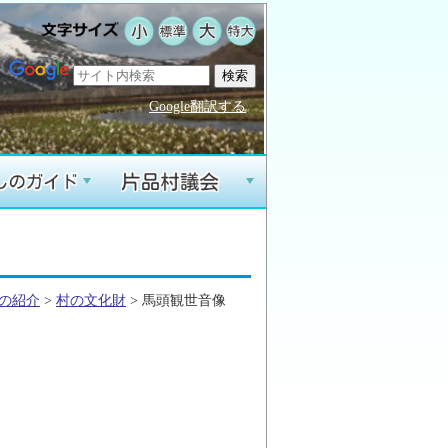
Google翻訳する
+
+
の紹介
>
村の文化財
> 馬頭観世音像