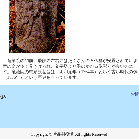
竜滄院の門前、階段の左右にはたくさんの石仏群が安置されていま
音の姿が多く見うけられ、文字塔より手のかかる像彫りが多いのは、
す。竜滄院の馬頭観世音は、明和元年（1764年）という古い時代の
（1856年）という歴史をもっています。
お
地3
Copyright © 片品村役場. All rights Reserved.