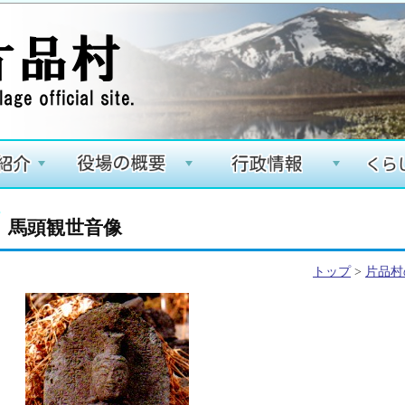
+
+
+
馬頭観世音像
トップ
>
片品村