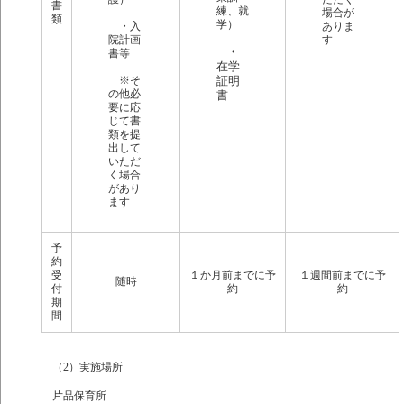
書
練、就
場合が
類
学）
・入
ありま
院計画
す
・
書等
在学
※そ
証明
の他必
書
要に応
じて書
類を提
出して
いただ
く場合
があり
ます
予
約
受
１か月前までに予
１週間前までに予
随時
付
約
約
期
間
（2）実施場所
片品保育所