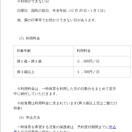
※利用ができない日
日曜日、国民の祝日、年末年始（12 月 29 日～1 月 3 日）
他、園の行事等でお預かりできない日があります。
（5）利用料金
対象年齢
利用料金
満１歳～満２歳
２，000円／日
満３歳以上
１，500円／日
※利用料金は、一時保育を利用した月の日数分をまとめて翌月
中に納付していただきます。
※給食費は利用料金に含まれています(満３歳以上児はご飯だけ
持参)
（6）申込方法
一時保育を希望する児童の保護者は、予約受付期間までに
申込