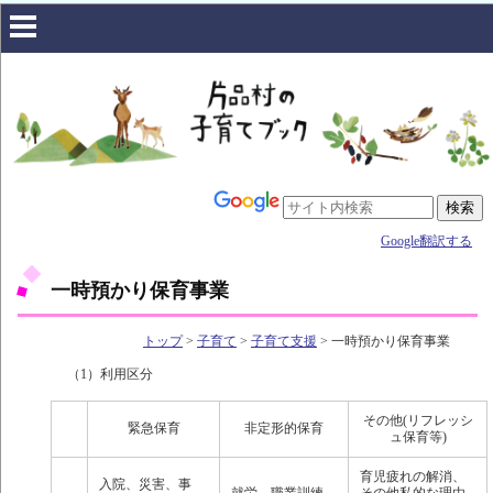
Google翻訳する
一時預かり保育事業
トップ
>
子育て
>
子育て支援
> 一時預かり保育事業
（1）利用区分
その他(リフレッシ
緊急保育
非定形的保育
ュ保育等)
育児疲れの解消、
入院、災害、事