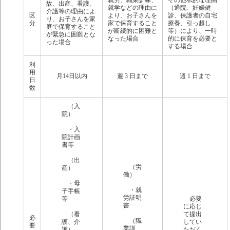
就労、職業訓練、
その他私的な理由
故、出産、看護、
就学などの理由に
（通院、妊婦健
介護等の理由によ
区
より、お子さんを
診、保護者の自宅
り、お子さんを家
分
家で保育すること
療養、引っ越し
庭で保育すること
が断続的に困難と
等）により、一時
が緊急に困難とな
なった場合
的に保育を必要と
った場合
する場合
利
用
月14日以内
週 3 日まで
週 1 日まで
日
数
（入
院）
・入
院計画
書等
（出
（労
産）
働）
・母
・就
子手帳
労証明
等
必要
書
に応じ
（看
て提出
必
（職
護、介
してい
要
業訓
護）
ただく